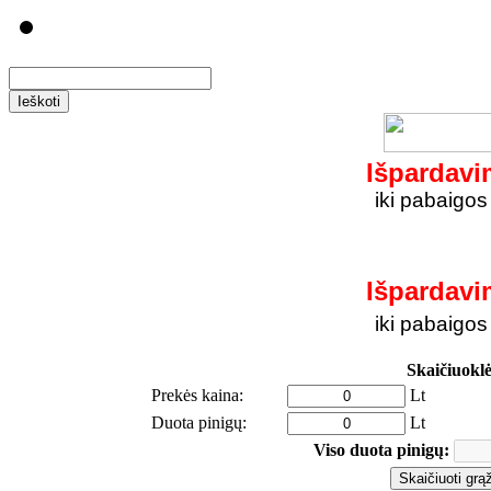
Išpardavi
iki pabaigos 
Išpardavi
iki pabaigos 
Skaičiuokl
Prekės kaina:
Lt
Duota pinigų:
Lt
Viso duota pinigų: