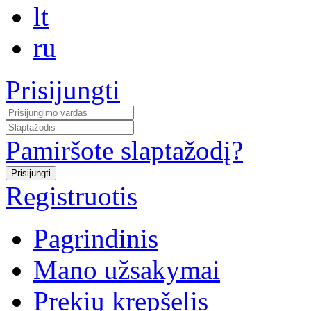
lt
ru
Prisijungti
Pamiršote slaptažodį?
Registruotis
Pagrindinis
Mano užsakymai
Prekių krepšelis